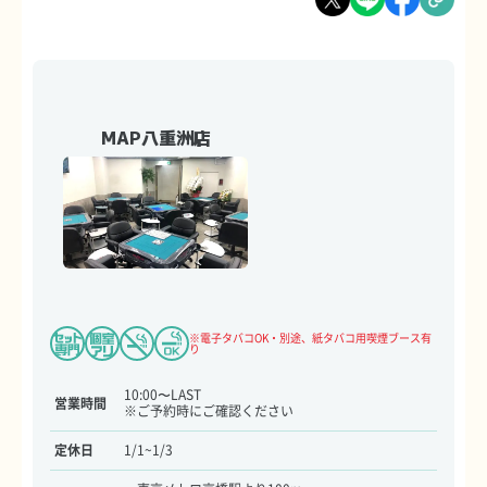
MAP八重洲店
※電子タバコOK・別途、紙タバコ用喫煙ブース有
り
10:00〜LAST
営業時間
※ご予約時にご確認ください
定休日
1/1~1/3