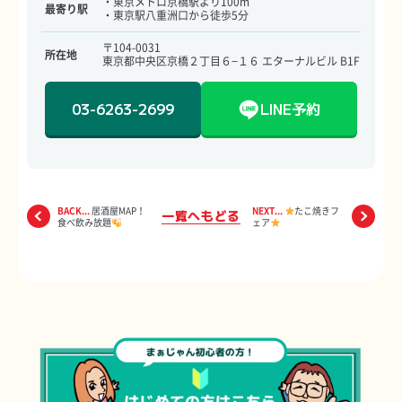
・東京メトロ京橋駅より100m
最寄り駅
・東京駅八重洲口から徒歩5分
〒104-0031
所在地
東京都中央区京橋２丁目６−１６ エターナルビル B1F
03-6263-2699
LINE予約
BACK...
居酒屋MAP！
NEXT...
たこ焼きフ
一覧へもどる
食べ飲み放題
ェア