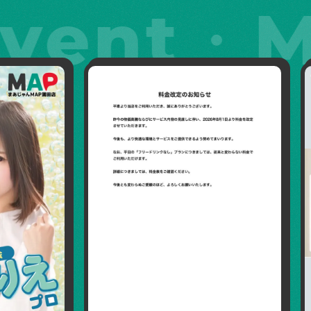
ent・Mah