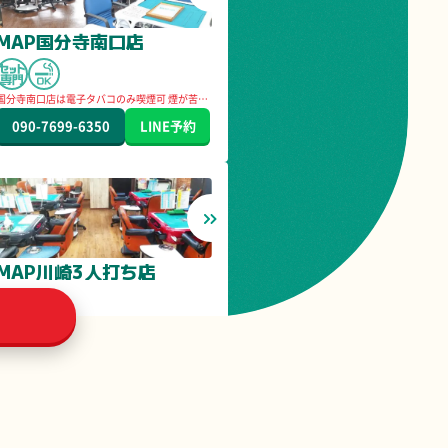
MAP国分寺南口店
国分寺南口店は電子タバコのみ喫煙可 煙が苦手
な方でも安心してご遊戯頂けます。 紙タバコの
喫煙所もご用意してます。
090-7699-6350
LINE
予約
MAP川崎3人打ち店
044-211-8058
LINE
予約