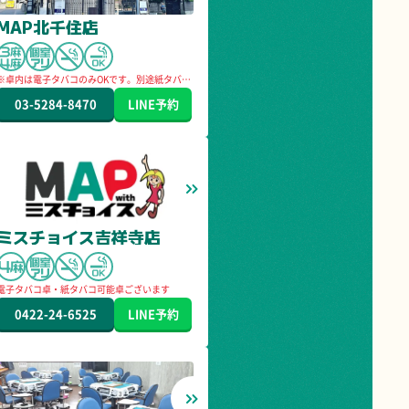
MAP北千住店
※卓内は電子タバコのみOKです。別途紙タバコ
用喫煙ブース有り
03-5284-8470
LINE
予約
ミスチョイス吉祥寺店
電子タバコ卓・紙タバコ可能卓ございます
0422-24-6525
LINE
予約