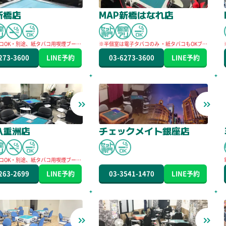
新橋店
MAP新橋はなれ店
コOK・別途、紙タバコ用喫煙ブース
※半個室は電子タバコのみ ・紙タバコもOKブー
ス２つご用意してます。
273-3600
LINE
予約
03-6273-3600
LINE
予約
八重洲店
チェックメイト銀座店
コOK・別途、紙タバコ用喫煙ブース
263-2699
LINE
予約
03-3541-1470
LINE
予約