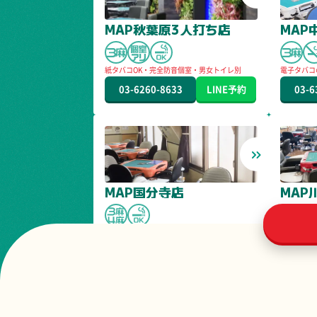
MAP秋葉原3人打ち店
MAP
紙タバコOK・完全防音個室・男女トイレ別
電子タバコ
ます。
03-6260-8633
LINE
予約
03-6
MAP国分寺店
MAP
※電子タバコ1ブース ・紙タバコもOK２ブース
ご用意してます。
042-328-5030
LINE
予約
044-