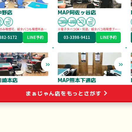
中野店
MAP阿佐ヶ谷店
のみ喫煙可、紙タバコも喫煙所あり
※電子タバコOK・別途、紙タバコ用喫煙ブース
有り
382-5172
LINE
予約
03-3398-9411
LINE
予約
川崎本店
MAP熊本下通店
まぁじゃん店をもっとさがす
紙巻タバコは個室のみOK。電子タバコOK
211-8058
LINE
予約
096-273-7798
LINE
予約