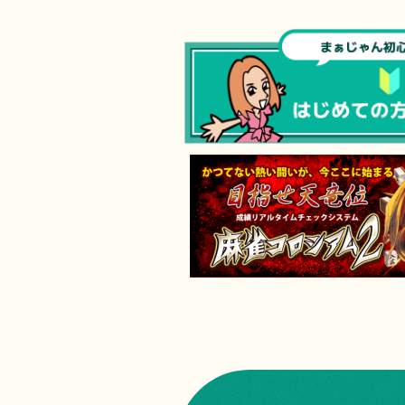
MAP蒲田店
※電子タバコOK・別途、紙タバコ用喫煙ブース
有り
03-6715-8408
LINE
予約