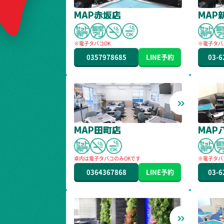
MAP赤坂店
MAP
※電子タバコOK
※電子タバ
有り
0357978685
LINE
予約
03-6
MAP田町店
MAP
卓内は電子タバコのみOKです
※電子タバ
有り
0364367868
LINE
予約
03-6