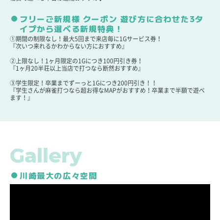
フリーご新規様 クーポン 遊び方に合わせた3タ
イプから選べる新規特典！
①期間の制限なし！最大5回まで来店毎に1Gサービス券！
『次いつ来れるかわからない方におすすめ』
②上限なし！1ヶ月限定の1Gにつき100円引き券！
『1ヶ月20半荘以上当店で打つなら断然おすすめ』
③学生限定！卒業までずーっと1Gにつき200円引き！！
『学生さんが麻雀打つなら超お得なMAPがおすすめ！卒業まで半額で遊べ
ます！』
Gallery
川崎最大の広々空間