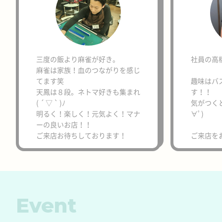
三度の飯より麻雀が好き。
社員の高
麻雀は家族！血のつながりを感じ
てます笑
趣味はバ
天鳳は８段。ネトマ好きも集まれ
す！！
( ´ ▽ ` )ﾉ
気がつく
明るく！楽しく！元気よく！マナ
∀ﾟ)
ーの良いお店！！
ご来店お待ちしております！
ご来店を
Event