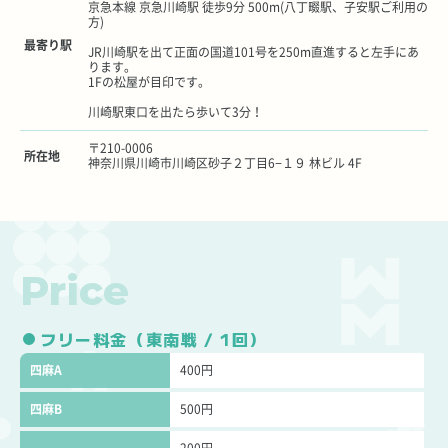
京急本線 京急川崎駅 徒歩9分 500m(八丁畷駅、子安駅ご利用の
方)
最寄り駅
JR川崎駅を出て正面の国道101号を250m直進すると左手にあ
ります。
1Fの松屋が目印です。
川崎駅東口を出たら歩いて3分！
〒210-0006
所在地
神奈川県川崎市川崎区砂子２丁目6−１９ 林ビル 4F
Price
フリー料金（東南戦 / 1回）
四麻A
400円
四麻B
500円