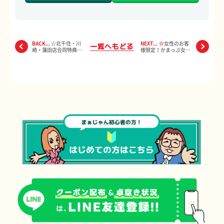
BACK...
☆北千住・川
NEXT...
女性のお客
一覧へもどる
崎・蒲田店合同特典
様限定！かまっぷ女性
☆★フリーご新規様特
割
典★