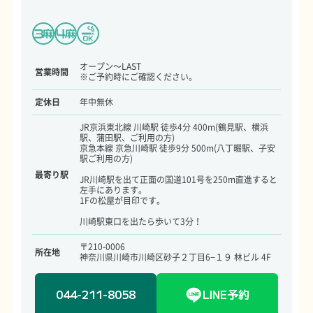
オープン～LAST
営業時間
※ご予約時にご確認ください。
定休日
年中無休
JR京浜東北線 川崎駅 徒歩4分 400m(鶴見駅、横浜
駅、蒲田駅、ご利用の方)
京急本線 京急川崎駅 徒歩9分 500m(八丁畷駅、子安
駅ご利用の方)
最寄り駅
JR川崎駅を出て正面の国道101号を250m直進すると
左手にあります。
1Fの松屋が目印です。
川崎駅東口を出たら歩いて3分！
〒210-0006
所在地
神奈川県川崎市川崎区砂子２丁目6−１９ 林ビル 4F
044-211-8058
LINE予約