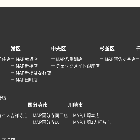
港区
中央区
杉並区
千住店
MAP赤坂店
MAP八重洲店
MAP阿佐ヶ谷店
MAP新橋店
チェックメイト銀座店
MAP新橋はなれ店
MAP田町店
野店
国分寺市
川崎市
ョイス吉祥寺店
MAP国分寺南口店
MAP川崎本店
MAP国分寺店
MAP川崎3人打ち店
本下通店